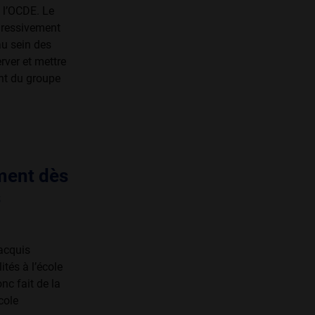
 l’OCDE. Le
ogressivement
au sein des
ver et mettre
ent du groupe
ement dès
s
 acquis
ités à l’école
nc fait de la
cole