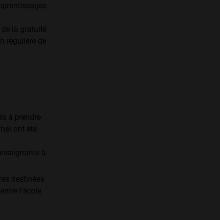
apprentissages
de la gratuité
n régulière de
és à prendre
nel ont été
enseignants à
res destinées
 entre l’école