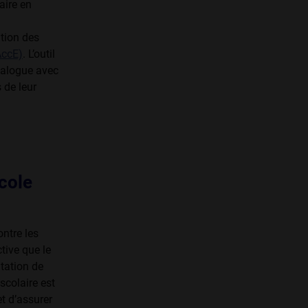
aire en
ition des
AccE)
. L’outil
dialogue avec
 de leur
école
ontre les
tive que le
tation de
scolaire est
t d’assurer