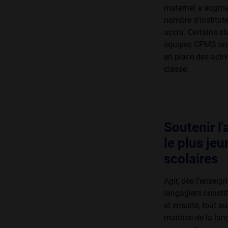
maternel a augmen
nombre d’institute
accru. Certains s
équipes CPMS ont
en place des acti
classe.
Soutenir l
le plus jeu
scolaires
Agir, dès l’enseig
langagiers constit
et ensuite, tout a
maitrise de la lan