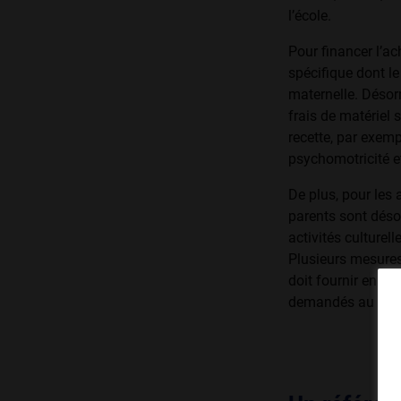
l’école.
Pour financer l’ac
spécifique dont le
maternelle. Désor
frais de matériel 
recette, par exemp
psychomotricité e
De plus, pour les
parents sont déso
activités culturel
Plusieurs mesures 
doit fournir en dé
demandés au cours