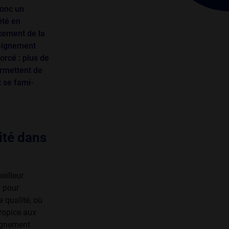
donc un
été en
rcement de la
seignement
orcé : plus de
ermettent de
 se fami­
ité dans
eilleur
l pour
e qualité, où
propice aux
eignement