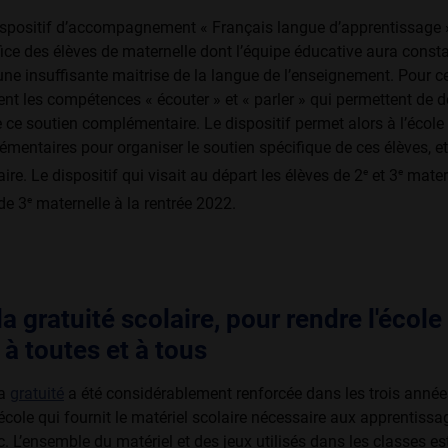
ispositif d’accom­pagnement « Français langue d’apprentissage 
ice des élèves de maternelle dont l’équipe éducative aura consta
une insuffisante maitrise de la langue de l’enseignement. Pour ce
nt les compétences « écouter » et « parler » qui permettent de d
e ce soutien complémentaire. Le dispositif permet alors à l’école
entaires pour organiser le soutien spécifique de ces élèves, e
e
e
ire. Le dispositif qui visait au départ les élèves de 2
et 3
matern
e
de 3
maternelle à la rentrée 2022.
a gratuité scolaire, pour rendre l'école
 à toutes et à tous
la
gratuité
a été considérablement renforcée dans les trois année
école qui fournit le matériel scolaire nécessaire aux apprentissa
tc. L’ensemble du matériel et des jeux utilisés dans les classes es