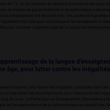
té de 7 %, ce qui a permis de rejoindre la moyenne des pays de
urs, de maitres de psychomotricité et de puéri­culteurs a été pr
tatuts d’engagement ont été améliorés. Des postes de logopède 
 également été créés pour accompagner les enseignants à obser
vités pour favoriser l'apprentissage de la langue de l'enseignem
'apprentissage de la langue d'enseign
ne âge, pour lutter contre les inégalité
nement maternel, pour réduire les inégalités constatées dans les
ue un des leviers les plus importants pour lutter contre les inégal
u long de la vie. Le Pacte pour un Enseignement d’excellence a do
gue de l’enseignement et de la culture scolaire un objectif dès l’é