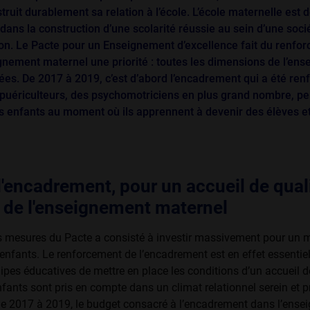
struit durablement sa relation à l’école. L’école maternelle est 
 dans la construction d’une scolarité réussie au sein d’une soci
on. Le Pacte pour un Ensei­gnement d’excellence fait du renfo
ignement maternel une priorité : toutes les dimensions de l’en
ées. De 2017 à 2019, c’est d’abord l’encadrement qui a été renf
 puériculteurs, des psychomotriciens en plus grand nombre, p
s enfants au moment où ils apprennent à devenir des élèves et
l'encadrement, pour un accueil de qual
 de l'enseignement maternel
 mesures du Pacte a consisté à investir massivement pour un m
nfants. Le renforcement de l’encadrement est en effet essentie
pes édu­catives de mettre en place les conditions d’un accueil d
nfants sont pris en compte dans un climat relationnel serein et 
e 2017 à 2019, le budget consacré à l’encadrement dans l’ens