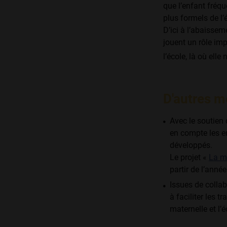
que l’enfant fréq
plus formels de l’
D’ici à l’abaissem
jouent un rôle imp
l’école, là où elle 
D'autres m
Avec le soutien
en compte les en
développés.
Le projet «
La ma
partir de l’anné
Issues de collab
à faciliter les t
maternelle et l’