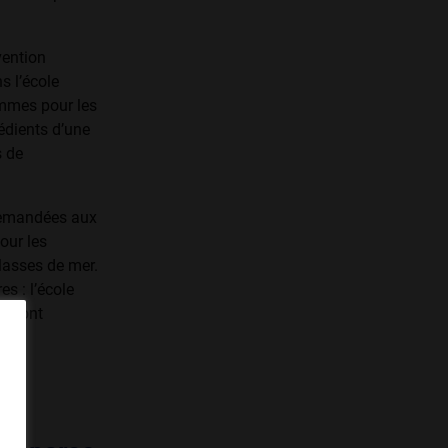
vention
s l’école
ommes pour les
rédients d’une
s de
 demandées aux
our les
classes de mer.
s : l’école
 seront