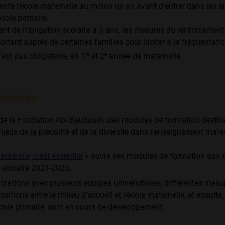
uente l’école maternelle au moins un an avant d’entrer dans les 
école primaire.
ent de l’obligation scolaire à 3 ans, les mesures du renforcement 
ortant auprès de certaines familles pour inciter à la fréquentatio
re
e
n’est pas obligatoire, en 1
et 2
année de maternelle.
esures
 de la Fondation Roi Baudouin, des modules de formation destin
jeux de la précarité et de la diversité dans l’enseignement mater
ternelle, c’est essentiel
» ouvre ses modules de formation aux 
e scolaire 2024-2025.
orations avec plusieurs équipes universitaires, différentes mesu
ransitions entre le milieu d’accueil et l’école maternelle, et ensuite,
école primaire, sont en cours de développement.