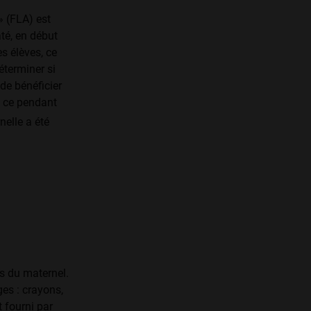
» (FLA) est
té, en début
s élèves, ce
éterminer si
 de bénéficier
t ce pendant
elle a été
s du maternel.
ges : crayons,
t fourni par