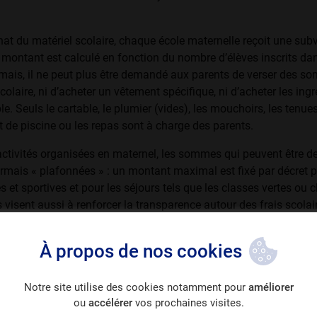
hat du matériel scolaire, chaque école maternelle reçoit une sub
 montant est cal­culé en fonction du nombre d’élèves inscrits dan
mais, il ne peut plus être demandé aux parents de verser des s
scolaire, ni d’acheter un vêtement spécifique, ni d’acheter les ing
le. Seuls le cartable, le plumier (vides), les mouchoirs, les tenue
t de piscine ou les repas sont à charge des parents.
 activités organisées en maternel, les sommes qui peuvent être
rmais « plafonnées » : un montant maximal est fixé par décret p
les et sportives et pour les séjours tels que les classes vertes ou 
visent aussi à renforcer la transparence autour des frais scolaire
but d’année une estimation de l’ensemble des frais scolaires qui
 de l’année, ainsi que des décomptes périodiques.
À propos de nos cookies
Notre site utilise des cookies notamment pour
améliorer
ou
accélérer
vos prochaines visites.