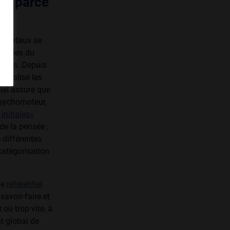
el, parce
damentaux se
 années du
rieurs. Depuis
s balise les
iel assure que
psychomoteur,
initiales»
de la pensée ;
e différentes
 catégorisation
le
référentiel
savoir-faire et
ou trop vite, à
t global de