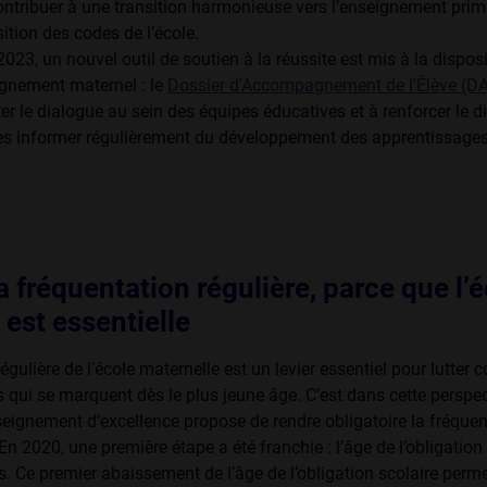
ontribuer à une transition harmonieuse vers l’enseignement prim
sition des codes de l’école.
2023, un nouvel outil de soutien à la réussite est mis à la dispos
ignement maternel : le
Dossier d'Accompagnement de l'Élève (D
iter le dialogue au sein des équipes éducatives et à renforcer le 
les informer régulièrement du développement des apprentissages
a fréquentation régulière, parce que l’
 est essentielle
gulière de l’école maternelle est un levier essentiel pour lutter c
s qui se marquent dès le plus jeune âge. C’est dans cette perspec
ei­gnement d’excellence propose de rendre obligatoire la fréquen
 En 2020, une première étape a été franchie : l’âge de l’obligation 
. Ce premier abaisse­ment de l’âge de l’obligation scolaire perme