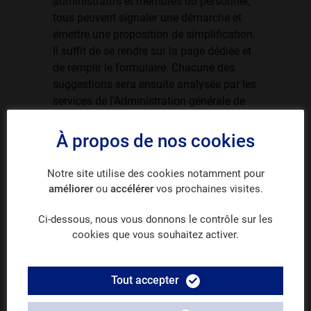
administratifs et membres du personnel,
tous peuvent signaler une démarche et
émettre une proposition de simplification.
Il suffit de se rendre sur la page dédiée et
de remplir le formulaire. Chacune des
suggestions sera ensuite analysée par les
services de l’Administration générale de
l’Enseignement en vue de pouvoir la
traduire en proposition concrète et de
À propos de nos cookies
mieux évaluer les charges
administratives.
Notre site utilise des cookies notamment pour
améliorer
ou
accélérer
vos prochaines visites.
Compléter le formulaire Simplifi&Vous
Ci-dessous, nous vous donnons le contrôle sur les
cookies que vous souhaitez activer.
Partager
Tout accepter