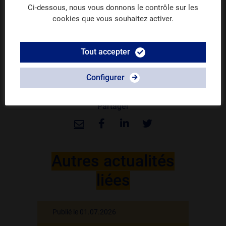
avec l’outil et ses différents volets. Le
Ci-dessous, nous vous donnons le contrôle sur les
cookies que vous souhaitez activer.
guide contient aussi des liens vers des
informations utiles et les contacts des
helpdesks des services de
Tout accepter
l’Administration.
Consultez le guide
en version PDF
.
Configurer
Partager
Autres actualités
liées
Publié le 01.07.2026