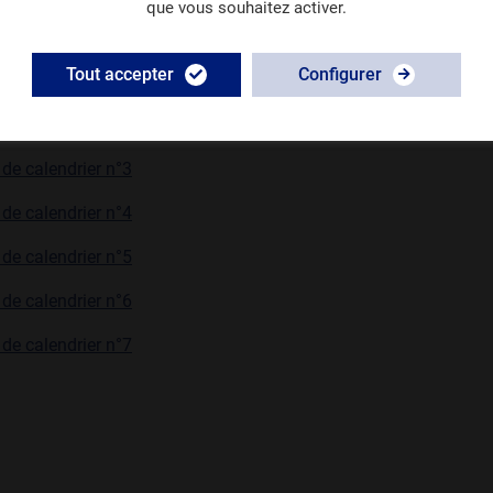
que vous souhaitez activer.
endriers portent sur l'année scolaire 2022-2023 et sont donc pré
tre d'exemple.
Tout accepter
Configurer
de calendrier n°1
de calendrier n°2
de calendrier n°3
de calendrier n°4
de calendrier n°5
de calendrier n°6
de calendrier n°7