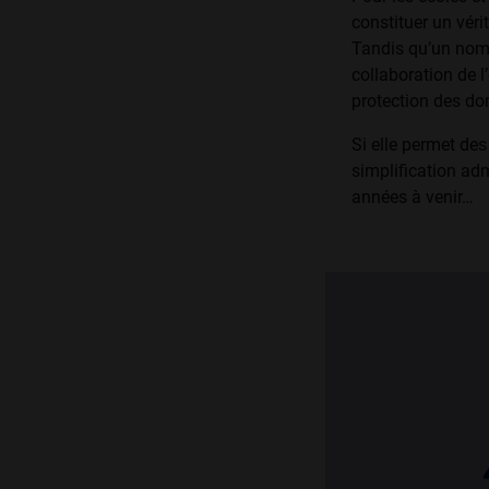
consti­tuer un vér
Tandis qu’un nomb
collaboration de l
protection des don
Si elle permet des
simplification adm
années à venir…