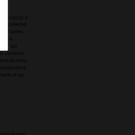
e-classe.be
a
leur potentiel
en d’autres
s à la
 RTBF qui
des contenus
eurs du tronc
ollaborative
nants et qui
mérique peut