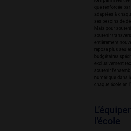
lors parmi les thè
que renforcée par 
adaptées à chaque
ses besoins de d
Mais pour souteni
soutenir transver
entièrement nouve
repose plus seule
budgétaires spéci
exclusivement te
soutenir l’ensembl
numérique dans le
chaque école en l
L’équipe
l'école