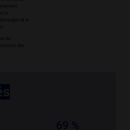
eignement.
e la
 échanges et la
s.
ier de
mportants des
és
69 %