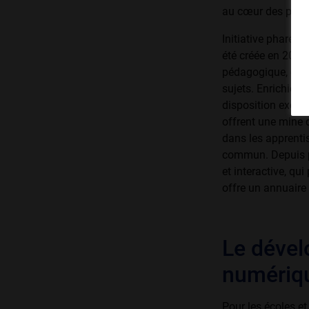
au cœur des prati
Initiative phare d
été créée en 2019.
pédagogique, couv
sujets. Enrichie 
disposition exclus
offrent une mine 
dans les apprenti
commun. Depuis pe
et interactive, qu
offre un annuaire 
Le déve
numériq
Pour les écoles e