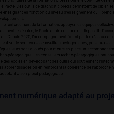
mes prioritaires de la formation pro­fessionnelle continue des en
le Pacte. Des outils de diagnostic précis permettent de cibler le
 enseignant en fonction du niveau d’enseigne­ment qu’il prend 
éveloppement.
r le renforcement de la formation, appuyer les équipes collectiv
salement les écoles, le Pacte a mis en place un dispositif d’a
au. Depuis 2020, l’accompagnement fourni par les réseaux aux
ment sur le soutien des conseillers pédagogiques, puisque des
fiques leurs sont alloués pour mettre en place un accompagne­
chno-pédagogique. Les conseillers techno-pédagogiques ont pou
e des écoles en développant des outils qui soutiennent l’intégra
s apprentissages ou en renforçant la cohérence de l’approche 
’adap­tant à son projet pédagogique.
ment numérique adapté au proje