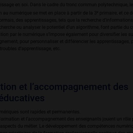
tissage en soi. Dans le cadre du tronc commun polytechnique, le 
e
n au numérique se met en place à partir de la 3
primaire, et ce d
ormais, des apprentissages, tels que la recherche d’informatio
herche ou analyser le potentiel d’un algorithme, font partie du 
ation par le numérique s’impose également pour diversifier les s
gnement, pour personnaliser et différencier les apprentissages, 
roubles d’apprentissage, etc.
tion et l’accompagnement des
éducatives
mériques sont rapides et permanentes.
 formation et l’accompagne­ment des enseignants jouent un rôle 
 aspects du métier. Le dévelop­pement des compétences numériq