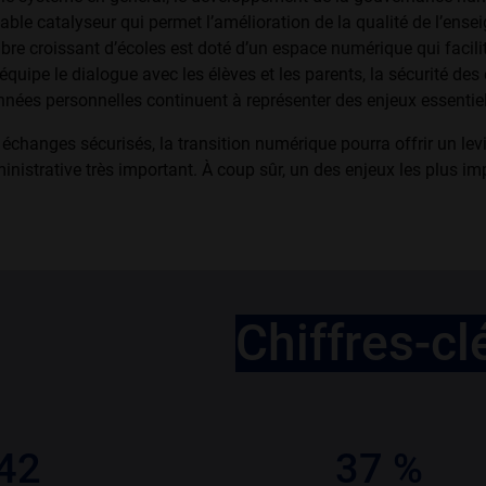
itable catalyseur qui permet l’amélioration de la qualité de l’ens
re croissant d’écoles est doté d’un espace numérique qui facilit
’équipe le dialogue avec les élèves et les parents, la sécurité des
nées person­nelles continuent à représenter des enjeux essentiel
 échanges sécurisés, la transition numérique pourra offrir un lev
inistrative très important. À coup sûr, un des enjeux les plus i
Chiffres-cl
42
37 %