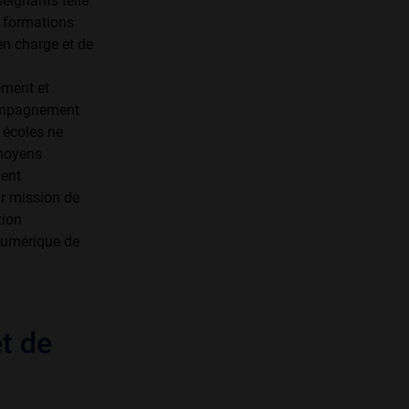
seignants telle
s formations
en charge et de
ement et
ccompagnement
 écoles ne
 moyens
ment
r mission de
tion
numérique de
t de