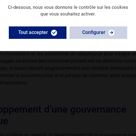
ques quotidiennes des enseignants.
Ci-dessous, nous vous donnons le contrôle sur les cookies
que vous souhaitez activer.
e la Stratégie numérique, la plateforme de ressources éducatives
 Elle héberge des milliers de ressources gratuites, validées pour 
rant tous les domaines d’apprentissage du tronc commun et bi
Tout accepter
Configurer
en permanence, e-classe met des ressources pédagogiques inédite
ive des enseignants, telles que les ressources et archives de la
d’infor­mations et des possibilités de séquençage pour intégrer 
ssages, ou encore des ressources portant sur les éléments novat
u, e-classe devient progressivement une véritable plateforme c
i permet la co-construction et le partage de contenus entre enseig
d'opérateurs.
loppement d’une gouvernance
ue
t le système en général, le développement de la gouvernance nu