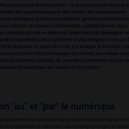
is majeurs pour l’enseignement. Le tournant numérique fait a
ofondes des apprentissages et des métiers de l’enseignement :
 pour enseigner, plateformes digitales, gestion des informatio
s, création de contenus mul­timédias, collaboration en ligne,
es constats ont mis en évidence l’importance de développer u
ansition numérique, plus cohérente et plus intégrée. C’est une 
2018 et ajustée en cours de route, qui soutient la transition 
uveaux contenus d’apprentissages des élèves, un meilleur ac
 des équipements adaptés, de nouvelles plateformes et une no
ouvernance numérique des écoles et du système.
on "
au"
et "
par"
le numérique
érique transforme aussi bien les enseignements que les apprenti
, le développement de l’éducation au numérique, lorsque le numér