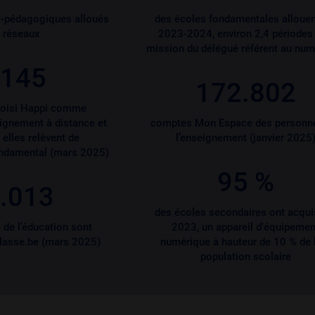
o-pédagogiques alloués
des écoles fondamentales allouen
 réseaux
2023-2024, environ 2,4 périodes 
mission du délégué référent au num
.145
172.802
hoisi Happi comme
ignement à distance et
comptes Mon Espace des personne
 elles relèvent de
l’enseignement (janvier 2025
ondamental (mars 2025)
95 %
.013
des écoles secondaires ont acquis
 de l’éducation sont
2023, un appareil d'équipemen
-classe.be (mars 2025)
numérique à hauteur de 10 % de 
population scolaire