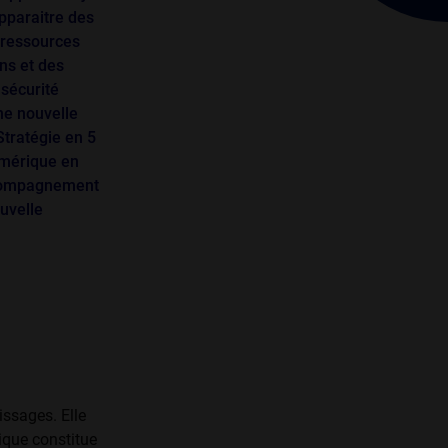
pparaitre des
 ressources
ns et des
 sécurité
ne nouvelle
Stratégie en 5
numérique en
­compagnement
uvelle
ssages. Elle
ique constitue