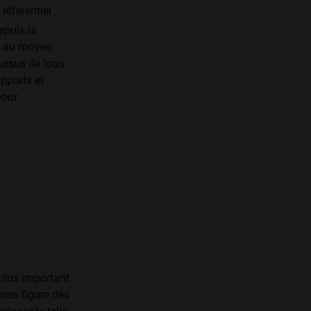
référentiel
epuis la
ns au moyen
cursus de tous
upports et
pour
plus important
ues figure dès