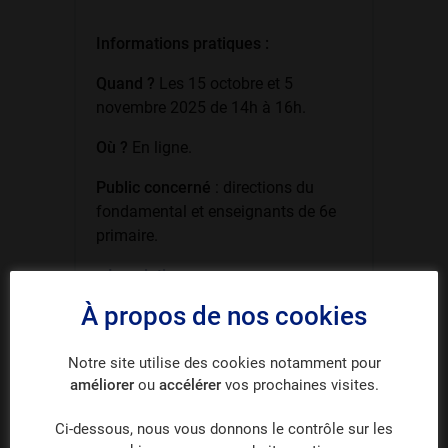
Informations pratiques :
Quand ?
Les 15 octobre et 5
novembre 2025 de 14h à 16h.
Où ?
En ligne.
Public concerné
: directions du
fondamental et enseignants de 6e
primaire.
>
Inscriptions
À propos de nos cookies
Partager
Notre site utilise des cookies notamment pour
améliorer
ou
accélérer
vos prochaines visites.
Ci-dessous, nous vous donnons le contrôle sur les