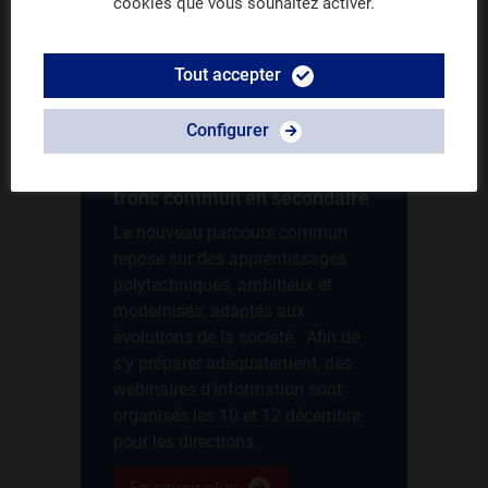
cookies que vous souhaitez activer.
Autres évènements liés
Tout accepter
10.12.2025 - 12.12.2025
EN LIGNE
Configurer
Webinaires d'information
(Directions) - L'arrivée du
tronc commun en secondaire
Le nouveau parcours commun
repose sur des apprentissages
polytechniques, ambitieux et
modernisés, adaptés aux
évolutions de la société. Afin de
s’y préparer adéquatement, des
webinaires d’information sont
organisés les 10 et 12 décembre
pour les directions.