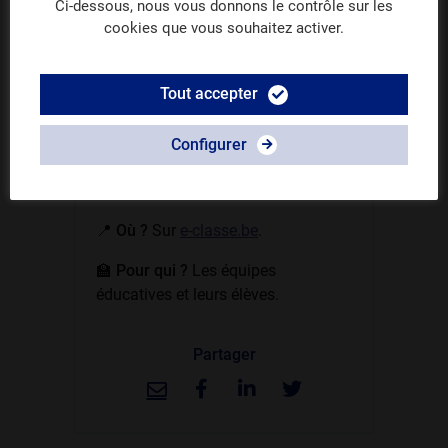
Ci-dessous, nous vous donnons le contrôle sur les
présente cette instance clé de la
cookies que vous souhaitez activer.
démocratie scolaire et invite les
acteurs de l'école à s'y investir
activement.
Tout accepter
En résumé
Configurer
📅 Quand ?
Dès le lundi
31 mars
2025.
📍 Où ?
Sur
e-classe.be
.
🏫 Pour qui ?
Les équipes
éducatives et leurs élèves.
Partager