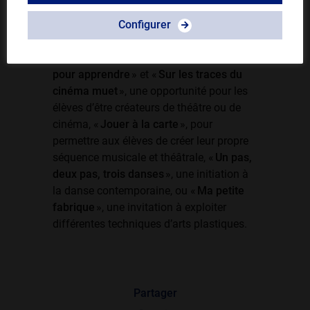
nécessaire améliorés.
Configurer
On y découvre «
Écoute gestuelle
», une
initiation à la musique classique, «
Jouer
pour apprendre
» et «
Sur les traces du
cinéma muet
», une opportunité pour les
élèves d’être créateurs de théâtre ou de
cinéma, «
Jouer à la carte
», pour
permettre aux élèves de créer leur propre
séquence musicale et théâtrale, «
Un pas,
deux pas, trois danses
», une initiation à
la danse contemporaine, ou «
Ma petite
fabrique
», une invitation à exploiter
différentes techniques d’arts plastiques.
Partager