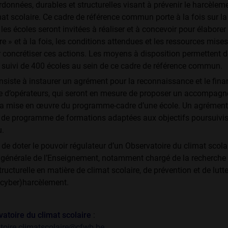
données, durables et structurelles visant à prévenir le harcèleme
mat scolaire. Ce cadre de référence commun porte à la fois sur l
les écoles seront invitées à réaliser et à concevoir pour élaborer 
» et à la fois, les conditions attendues et les ressources mises
 concrétiser ces actions. Les moyens à disposition permettent d
 suivi de 400 écoles au sein de ce cadre de référence commun.
siste à instaurer un agrément pour la reconnaissance et le fin
 d’opérateurs, qui seront en mesure de proposer un accompag
t la mise en œuvre du programme-cadre d’une école. Un agrément
de programme de formations adaptées aux objectifs poursuivis
u.
 de doter le pouvoir régulateur d’un Observatoire du climat scolai
n générale de l’Enseignement, notamment chargé de la recherche e
tructurelle en matière de climat scolaire, de prévention et de lutte
(cyber)harcèlement.
vatoire du climat scolaire
:
toire.climatscolaire@cfwb.be