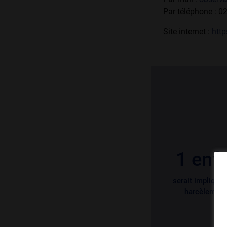
Par téléphone : 0
Site internet :
http
1 enfa
serait impliqué 
harcèlement