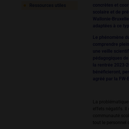
concrètes et coor
Ressources utiles
scolaire et de p
Wallonie-Bruxelle
adaptées à ce type
Le phénomène du (
comprendre pleine
une veille scient
pédagogiques de q
la rentrée 2023-2
bénéficieront, pe
agréé par la FW-B
La problématique 
ef­fets négatifs. 
communauté scolair
tout le personnel d