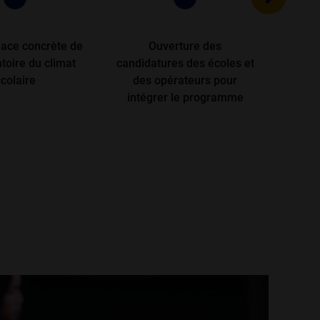
lace concrète de
Ouverture des
Adoptio
toire du climat
candidatures des écoles et
l
colaire
des opérateurs pour
h
intégrer le programme
l’amé