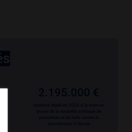
és
2.195.000 €
la
montant dédié en 2024 à la mise en
ets
œuvre de la nouvelle politique de
prévention et de lutte contre le
harcèlement à l’école