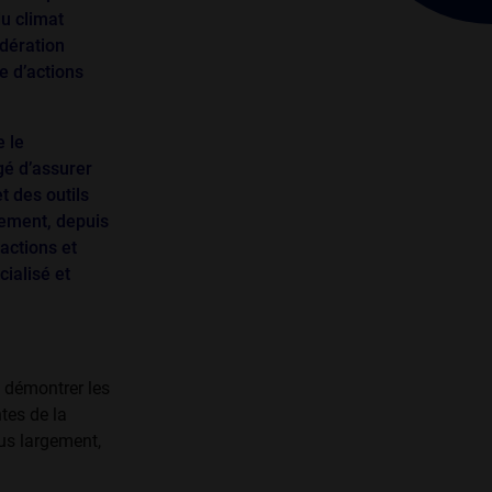
du climat
dération
e d’actions
 le
gé d’assurer
t des outils
tement, depuis
actions et
ialisé et
 démontrer les
ntes de la
lus largement,