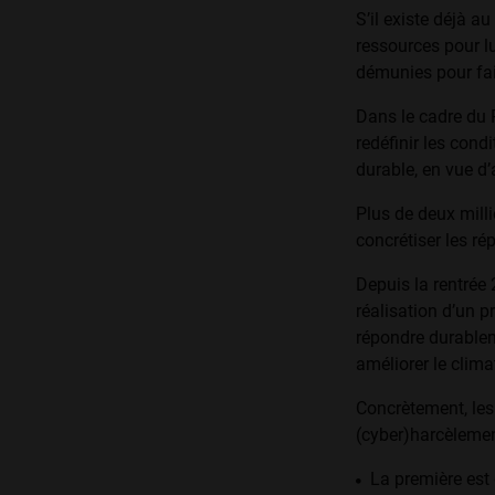
S’il existe déjà au
ressources pour lu
démunies pour fa
Dans le cadre du 
redé­finir les con
durable, en vue d’a
Plus de deux milli
concré­tiser les r
Depuis la rentrée
réalisa­tion d’un
répondre durable­
améliorer le clima
Concrètement, les
(cyber)harcèlemen
La première est