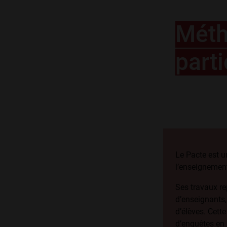
Mét
parti
Le Pacte est u
l’enseignemen
Ses travaux rep
d’enseignants,
d’élèves. Cett
d’enquêtes en 