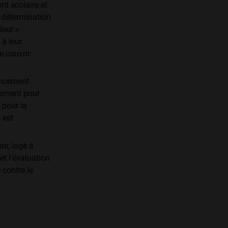
nt scolaire et
a détermination
leur «
 à leur
e couvrir
ancement
nement pour
 pour la
 est
re, logé à
t l’évaluation
 contre le