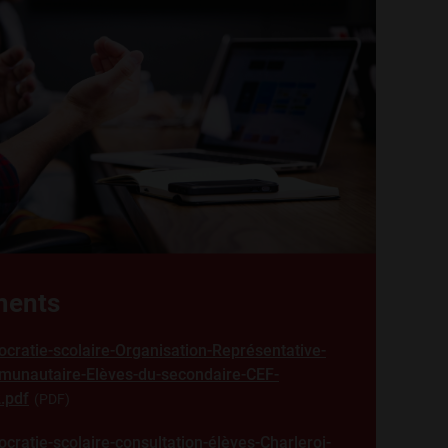
ents
cratie-scolaire-Organisation-Représentative-
unautaire-Elèves-du-secondaire-CEF-
.pdf
PDF
cratie-scolaire-consultation-élèves-Charleroi-