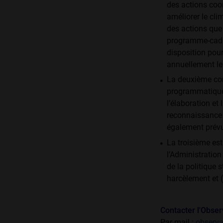
des actions coor
améliorer le cli
des actions que 
programme-cadre 
disposition pour
annuellement le
La deuxième con
programmatique
l’élaboration e
reconnaissance 
également prév
La troisième est
l’Administratio
de la politique s
harcèlement et 
C
ontacter l'Obser
Par mail :
observa