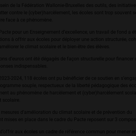
 sein de la Fédération Wallonie-Bruxelles des outils, des initiative
tter contre le (cyber)harcèlement, les écoles sont trop souvent s
ire face à ce phénomène.
Pacte pour un Enseignement d’excellence, un travail de fond a ét
ditions à offrir aux écoles pour déployer une action structurée, co
méliorer le climat scolaire et le bien-être des élèves.
ons d’euros ont été dégagés de façon structurelle pour financer 
éponses indispensables.
 2023-2024, 118 écoles ont pu bénéficier de ce soutien en s’enga
 programme souple, respectueux de la liberté pédagogique des éco
ment au phénomène de harcèlement et (cyber)harcèlement scolai
t scolaire.
 mesures d’amélioration du climat scolaire et de prévention du
t mises en place dans le cadre du Pacte reposent sur 3 compos
 d’offrir aux écoles un cadre de référence commun pour mener 