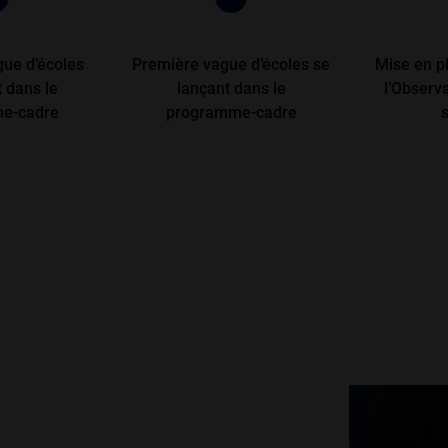
ue d’écoles
Première vague d’écoles se
Mise en p
t dans le
lançant dans le
l’Observa
e-cadre
programme-cadre
s