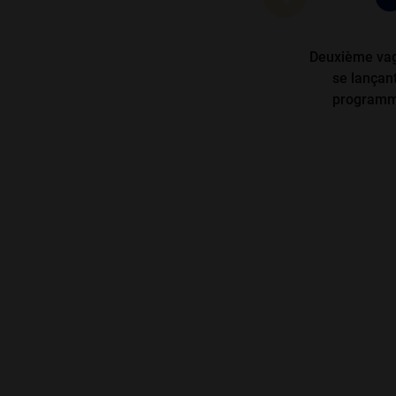
Deuxième vag
se lançan
programm