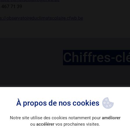
2 467 71 39
s://observatoireduclimatscolaire.cfwb.be
Chiffres-cl
nt sur 3
410.000 €
À propos de nos cookies
dans une situation de
montant annuellement dédié à 
 scolaire en FW-B
prévention via des appels à proj
jusqu'en 2021
Notre site utilise des cookies notamment pour
améliorer
ou
accélérer
vos prochaines visites.