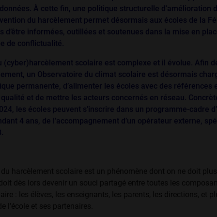
données. À cette fin, une politique structurelle d'amélioration 
révention du harcèlement permet désormais aux écoles de la Fé
s d’être informées, ou­tillées et soutenues dans la mise en plac
 de conflictualité.
cyber)harcèlement scolaire est complexe et il évolue. Afin de
ment, un Obser­vatoire du climat scolaire est désormais char
ifique permanente, d’alimenter les écoles avec des références e
ualité et de mettre les acteurs concer­nés en réseau. Concrè
024, les écoles peuvent s’inscrire dans un pro­gramme-cadre d’
ndant 4 ans, de l’accompagnement d’un opérateur externe, spéc
.
du harcèlement scolaire est un phénomène dont on ne doit plus
Il doit dès lors devenir un souci partagé entre toutes les composa
e : les élèves, les enseignants, les parents, les directions, et p
e l’école et ses partenaires.